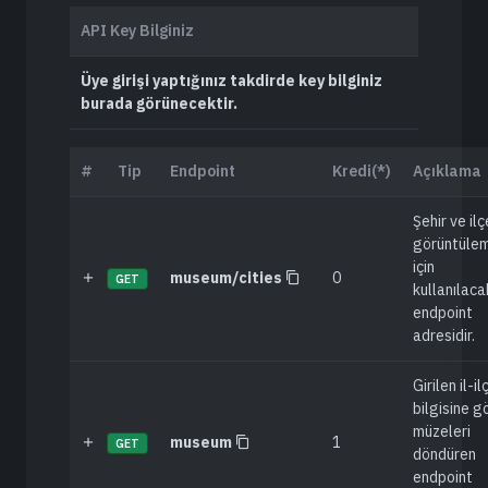
API Key Bilginiz
Üye girişi yaptığınız takdirde key bilginiz
burada görünecektir.
#
Tip
Endpoint
Kredi(*)
Açıklama
Şehir ve ilç
görüntüle
için
museum/cities
0
GET
kullanılaca
endpoint
adresidir.
Girilen il-il
bilgisine g
müzeleri
museum
1
GET
döndüren
endpoint