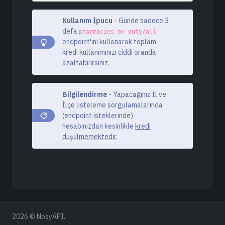
Kullanım İpucu
- Günde sadece 3
defa
pharmacies-on-duty/all
endpoint'ini kullanarak toplam
kredi kullanımınızı ciddi oranda
azaltabilirsiniz.
Bilgilendirme
- Yapacağınız İl ve
İlçe listeleme sorgulamalarında
(endpoint isteklerinde)
hesabınızdan kesinlikle
kredi
düşülmemektedir
.
2026 © NosyAPI.