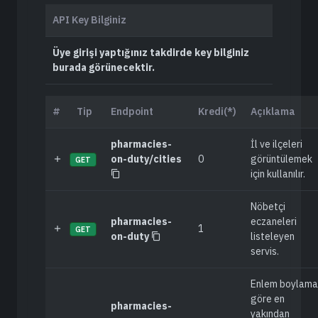
API Key Bilginiz
Üye girişi yaptığınız takdirde key bilginiz
burada görünecektir.
#
Tip
Endpoint
Kredi(*)
Açıklama
pharmacies-
İl ve ilçeleri
on-duty/cities
0
görüntülemek
GET
için kullanılır.
Nöbetçi
pharmacies-
eczaneleri
1
GET
on-duty
listeleyen
servis.
Enlem boylama
göre en
pharmacies-
yakından