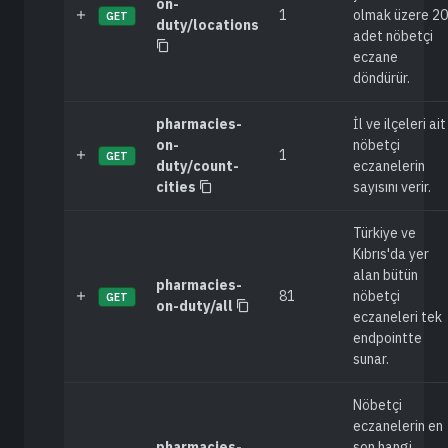
on-
1
olmak üzere 20
GET
duty/locations
adet nöbetçi
eczane
döndürür.
pharmacies-
İl ve ilçeleri ait
on-
nöbetçi
1
GET
duty/count-
eczanelerin
cities
sayısını verir.
Türkiye ve
Kıbrıs'da yer
alan bütün
pharmacies-
81
nöbetçi
GET
on-duty/all
eczaneleri tek
endpointte
sunar.
Nöbetçi
eczanelerin en
pharmacies-
son hangi