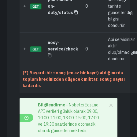
on-
0
tarihte
GET
duty/status
güncellendiği
bilgisi
döndürür.
Api servisinizin
nosy-
aktif
service/check
0
GET
olup/olmadığını
döndürür.
(*) Başarılı bir sonuç (en az bir kayıt) aldığınızda
toplam kredinizden düşecek miktar, sonuç sayısı
kadardır.
Bilgilendirme
- Nöbetçi Eczane
API verileri günlük olarak 09:00,
10:00, 11:00, 13:00, 15:00, 17:00
ve 19:30 saatlerinde otomatik
olarak güncellenmektedir.